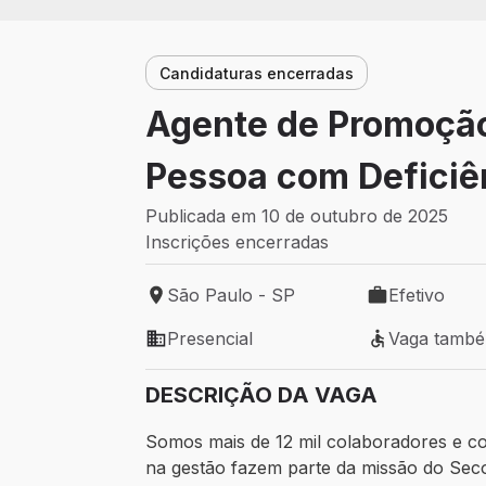
Candidaturas encerradas
Agente de Promoção
Pessoa com Deficiê
Publicada em 10 de outubro de 2025
Inscrições encerradas
São Paulo - SP
Efetivo
Local de trabalho: São Paulo - SP
Tipo de vaga: 
Presencial
Vaga tamb
Modelo de trabalho: Presencial
Vaga também 
DESCRIÇÃO DA VAGA
Somos mais de 12 mil colaboradores e con
na gestão fazem parte da missão do Sec