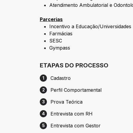
Atendimento Ambulatorial e Odontol
Parcerias
Incentivo a Educação/Universidades
Farmácias
SESC
Gympass
ETAPAS DO PROCESSO
Cadastro
1
Etapa 1: Cadastro
Perfil Comportamental
2
Etapa 2: Perfil Comportamental
Prova Teórica
3
Etapa 3: Prova Teórica
Entrevista com RH
4
Etapa 4: Entrevista com RH
Entrevista com Gestor
5
Etapa 5: Entrevista com Gestor