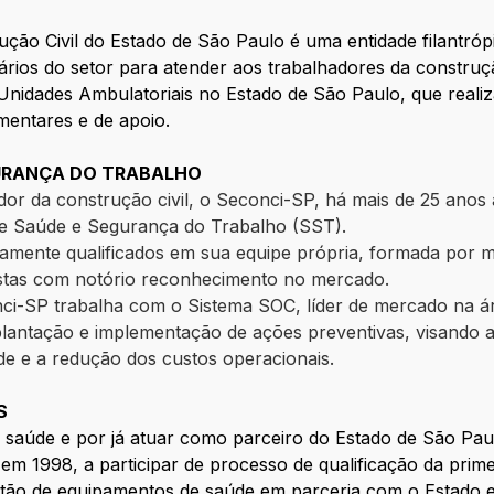
ção Civil do Estado de São Paulo é uma entidade filantróp
ios do setor para atender aos trabalhadores da construçã
Unidades Ambulatoriais no Estado de São Paulo, que reali
mentares e de apoio.
GURANÇA DO TRABALHO
ador da construção civil, o Seconci-SP, há mais de 25 ano
de Saúde e Segurança do Trabalho (SST).
ltamente qualificados em sua equipe própria, formada por 
istas com notório reconhecimento no mercado.
nci-SP trabalha com o Sistema SOC, líder de mercado na á
lantação e implementação de ações preventivas, visando a 
de e a redução dos custos operacionais.
S
 saúde e por já atuar como parceiro do Estado de São Paul
em 1998, a participar de processo de qualificação da prim
stão de equipamentos de saúde em parceria com o Estado e