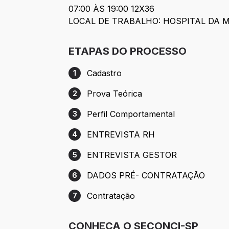
07:00 ÀS 19:00 12X36
LOCAL DE TRABALHO: HOSPITAL DA 
ETAPAS DO PROCESSO
Cadastro
1
Etapa 1: Cadastro
Prova Teórica
2
Etapa 2: Prova Teórica
Perfil Comportamental
3
Etapa 3: Perfil Comportamental
ENTREVISTA RH
4
Etapa 4: ENTREVISTA RH
ENTREVISTA GESTOR
5
Etapa 5: ENTREVISTA GESTOR
DADOS PRÉ- CONTRATAÇÃO
6
Etapa 6: DADOS PRÉ- CONTRATAÇÃO
Contratação
7
Etapa 7: Contratação
CONHEÇA O SECONCI-SP