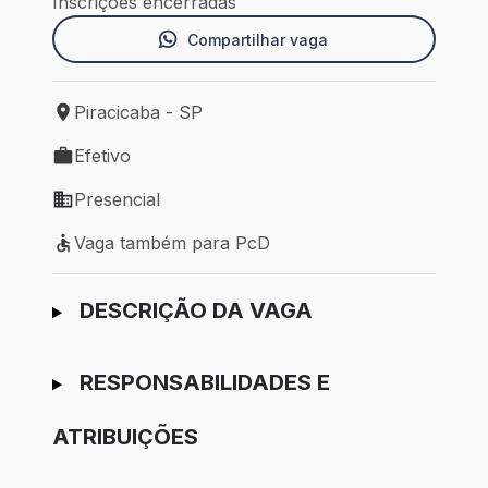
Inscrições encerradas
Compartilhar vaga
Piracicaba - SP
Local de trabalho: Piracicaba - SP
Efetivo
Tipo de vaga: Efetivo
Presencial
Modelo de trabalho: Presencial
Vaga também para PcD
Vaga também para PcD
Ir para candidatura
DESCRIÇÃO DA VAGA
RESPONSABILIDADES E
ATRIBUIÇÕES